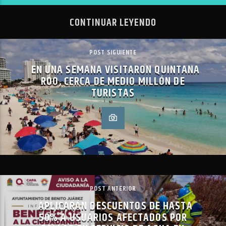
CONTINUAR LEYENDO
POST SIGUIENTE
EN UNA SEMANA VISITARON QUINTANA
ROO, CERCA DE MEDIO MILLÓN DE
TURISTAS
POST ANTERIOR
APLICARÁN DESCUENTOS DE HASTA
50% A USUARIOS AFECTADOS POR