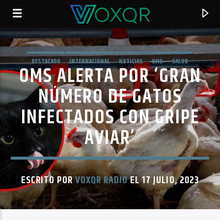
DESTACADO
INTERNACIONAL
NOTICIAS
OMS
SALUD
OMS ALERTA POR ‘GRAN
RADIO VOXQR
VOXQR
NÚMERO DE GATOS
INFECTADOS CON GRIPE
AVIAR’
ESCRITO POR
VOXQR RADIO
EL 17 JULIO, 2023