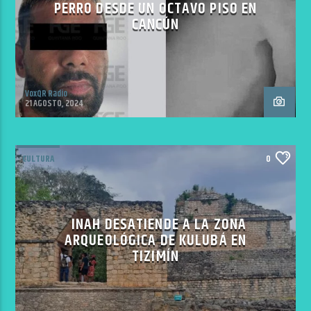
PERRO DESDE UN OCTAVO PISO EN
CANCÚN
VoxQR Radio
21 AGOSTO, 2024
CULTURA
0
INAH DESATIENDE A LA ZONA
ARQUEOLÓGICA DE KULUBÁ EN
TIZIMÍN