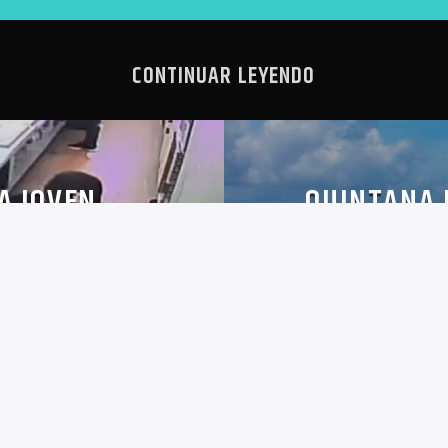
CONTINUAR LEYENDO
A JOVEN
QUINTANA 
DA EN SLP
DE VISITAN
LA REC