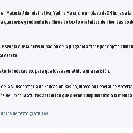
o en Materia Administrativa, Yadira Mena, dio un plazo de 24 horas a la
a que revise y
rediseñe los libros de texto gratuitos de nivel básico
de
que señala que la determinación de la juzgadora tiene por objeto
cumpli
l efecto.
aterial educativo,
para que fuese sometido a una revisión.
és de la Subsecretaría de Educación Básica, Dirección General de Materia
ros de Texto Gratuitos
acrediten que dieron cumplimiento a la medida