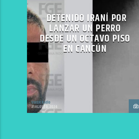
DETENIDO IRANÍ POR
LANZAR UN PERRO
DESDE UN OCTAVO PISO
EN CANCÚN
VoxQR Radio
21 AGOSTO, 2024