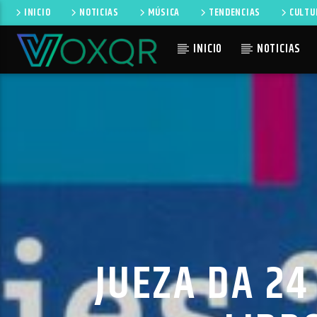
INICIO
NOTICIAS
MÚSICA
TENDENCIAS
CULTU
INICIO
NOTICIAS
CANCIÓN 
RADIO VOXQR
NO TI
VOXQR
JUEZA DA 24