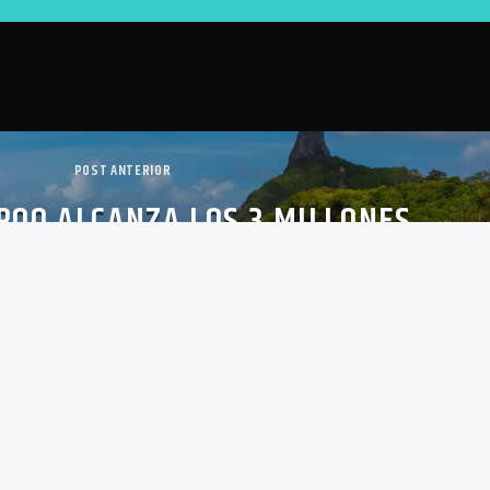
POST ANTERIOR
ROO ALCANZA LOS 3 MILLONES
TES DE CRUCERO Y SE ACERCA A
UPERACIÓN PREPANDEMIA