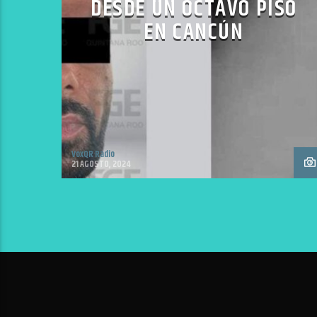
DESDE UN OCTAVO PISO
EN CANCÚN
VoxQR Radio
21 AGOSTO, 2024