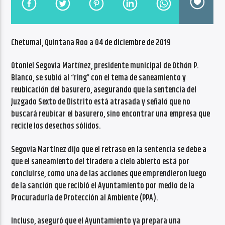
CANCIÓN ACTUAL
NO TITLES AVAILABLE
Chetumal, Quintana Roo a 04 de diciembre de 2019
Otoniel Segovia Martínez, presidente municipal de Othón P.
Blanco, se subió al “ring” con el tema de saneamiento y
reubicación del basurero, asegurando que la sentencia del
Juzgado Sexto de Distrito está atrasada y señaló que no
Radio VoxQR
buscará reubicar el basurero, sino encontrar una empresa que
recicle los desechos sólidos.
Segovia Martínez dijo que el retraso en la sentencia se debe a
que el saneamiento del tiradero a cielo abierto está por
concluirse, como una de las acciones que emprendieron luego
de la sanción que recibió el Ayuntamiento por medio de la
Procuraduría de Protección al Ambiente (PPA).
Incluso, aseguró que el Ayuntamiento ya prepara una