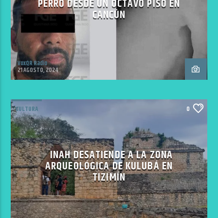
PERRO DESDE UN OCTAVO PISO EN
CANCÚN
VoxQR Radio
21 AGOSTO, 2024
CULTURA
0
INAH DESATIENDE A LA ZONA
ARQUEOLÓGICA DE KULUBÁ EN
TIZIMÍN