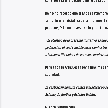
considerada una opción dentro de la Cons
De hecho recordó que el 13 de septiembre 
también una iniciativa para implementar 
propone, ésta no ha avanzado y fue turna
«El objetivo de la presente iniciativa es qu
pederastas, el cual consiste en el suministro
u hormona liberadora de hormona luteinizante,
Para Cabada Arias, esta pena máxima sería
sociedad.
La castración química contra violadores ya se
Estonia, Argentina y Estados Unidos.
Fuente: Vanguardia