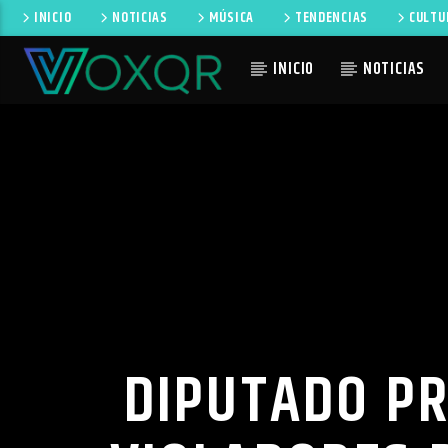
INICIO
NOTICIAS
MÚSICA
TENDENCIAS
CULTU
INICIO
NOTICIAS
CANCIÓN 
RADIO VOXQR
NO TI
VOXQR
DIPUTADO P