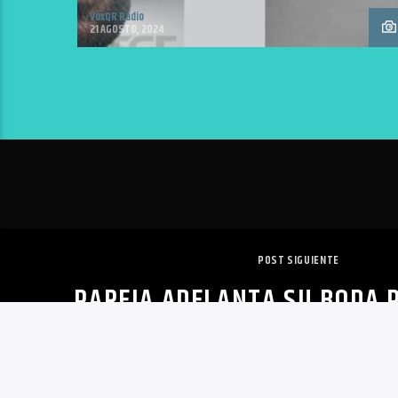
VoxQR Radio
21 AGOSTO, 2024
POST SIGUIENTE
PAREJA ADELANTA SU BODA 
PERRITO CON CÁNCER 
ACOMPAÑARLOS