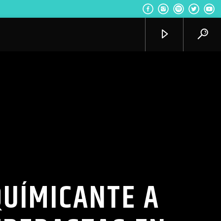
Radio VoxQR
UÍMICANTE A