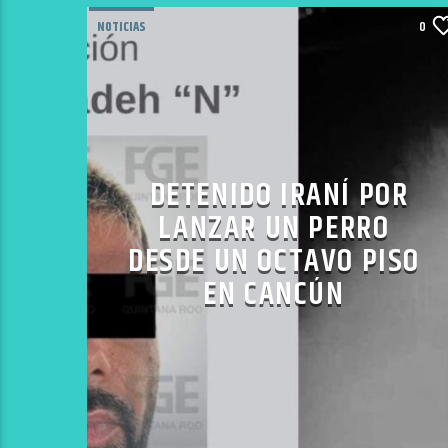
NOTICIAS
0
DETENIDO IRANÍ POR
LANZAR UN PERRO
DESDE UN OCTAVO PISO
EN CANCÚN