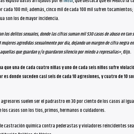
as expuso datos arrojados por el
INEGI
, que destaca que en México la t
por cada 100 mil; además, cinco mil de cada 100 mil sufren tocamientos; 
ua son los de mayor incidencia.
n los delitos sexuales, donde las cifras suman mil 530 casos de abuso en tan s
 mujeres agredidas sexualmente por día, dejando un margen de cifra negra en
s aquellas que guardan y/o guardaron silencio por miedo a represalias»
, dijo.
ma que una de cada cuatro niñas y uno de cada seis niños sufre violac
ar es donde suceden casi seis de cada 10 agresiones, y cuatro de 10 so
 agresores suelen ser el padrastro en 30 por ciento de los casos al igua
e los casos son los tíos, primos, hermanos o cuidadores.
 de castración química contra pederastas y violadores reincidentes sea