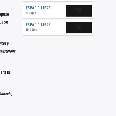
ESPACIO LIBRE
9:00
pm
ropuso
ue se
ESPACIO LIBRE
10:00
pm
ntes y
rogesterona
para la
Moldavia,