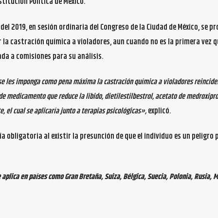
titución Política de México.
del 2019, en sesión ordinaria del Congreso de la Ciudad de México, se p
la castración química a violadores, aun cuando no es la primera vez q
da a comisiones para su análisis.
e se les imponga como pena máxima la castración química a violadores reincide
 de medicamento que reduce la libido, dietilestilbestrol, acetato de medroxip
 el cual se aplicaría junto a terapias psicológicas»,
explicó.
 obligatoria al existir la presunción de que el individuo es un peligro 
 aplica en países como Gran Bretaña, Suiza, Bélgica, Suecia, Polonia, Rusia, 