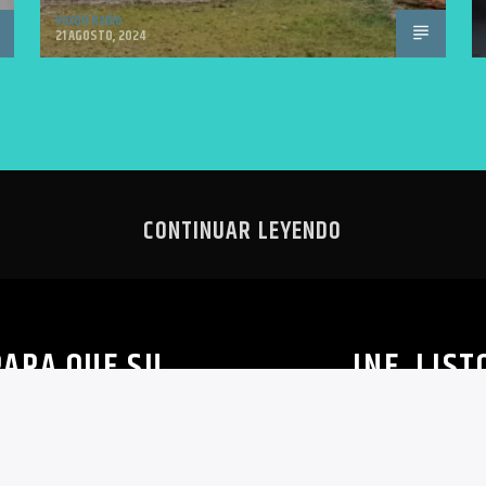
VoxQR Radio
21 AGOSTO, 2024
CONTINUAR LEYENDO
PARA QUE SU
INE, LIS
PUEDA
MILLONES D