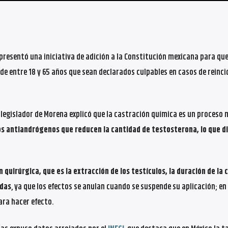
presentó una iniciativa de adición a la Constitución mexicana para que
e entre 18 y 65 años que sean declarados culpables en casos de reinci
l legislador de Morena explicó que la castración química es un proceso 
s antiandrógenos que reducen la cantidad de testosterona, lo que d
 quirúrgica, que es la extracción de los testículos, la duración de la 
adas
, ya que los efectos se anulan cuando se suspende su aplicación; e
ra hacer efecto.