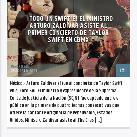
¡TODO UN SWIFTIE! EL MINISTRO
ARTURO ZALDÍVAR ASISTE AL
PRIMER CONCIERTO DE TAYLOR
SWIFT EN CDMX
VoxQR Radio
25 AGOSTO, 2023
México.- Arturo Zaldívar sí fue al concierto de Taylor Swift
en el Foro Sol. El ministro y expresidente de la Suprema
Corte de Justicia de la Nación (SCJN) fue captado entre el
público en la primera de cuatro fechas consecutivas que
ofrece la cantante originaria de Pensilvania, Estados
Unidos. Ministro Zaldivar asiste al The Eras […]