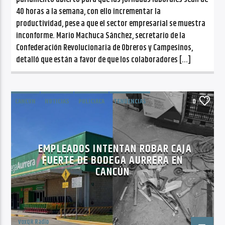
40 horas a la semana, con ello incrementar la
productividad, pese a que el sector empresarial se muestra
inconforme. Mario Machuca Sánchez, secretario de la
Confederación Revolucionaria de Obreros y Campesinos,
detalló que están a favor de que los colaboradores […]
CANCUN
NOTICIAS
POLICIACA
TENDENCIAS
0
EMPLEADOS INTENTAN ROBAR CAJA
FUERTE DE BODEGA AURRERA EN
CANCÚN
VoxQR Radio