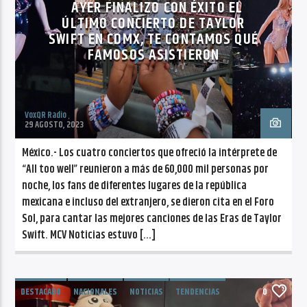
AYER FINALIZO CON ÉXITO EL
ÚLTIMO CONCIERTO DE TAYLOR
SWIFT EN CDMX, TE CONTAMOS QUÉ
FAMOSOS ASISTIERON
VoxQR Radio
29 AGOSTO, 2023
México.- Los cuatro conciertos que ofreció la intérprete de
“All too well” reunieron a más de 60,000 mil personas por
noche, los fans de diferentes lugares de la república
mexicana e incluso del extranjero, se dieron cita en el Foro
Sol, para cantar las mejores canciones de las Eras de Taylor
Swift. MCV Noticias estuvo […]
DESTACADO
NACIONALES
NOTICIAS
TENDENCIAS
0