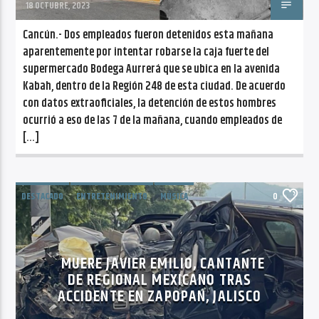
18 OCTUBRE, 2023
Cancún.- Dos empleados fueron detenidos esta mañana
aparentemente por intentar robarse la caja fuerte del
supermercado Bodega Aurrerá que se ubica en la avenida
Kabah, dentro de la Región 248 de esta ciudad. De acuerdo
con datos extraoficiales, la detención de estos hombres
ocurrió a eso de las 7 de la mañana, cuando empleados de
[…]
DESTACADO
ENTRETENIMIENTO
MÚSICA
0
NACIONALES
NOTICIAS
MUERE JAVIER EMILIO, CANTANTE
DE REGIONAL MEXICANO TRAS
ACCIDENTE EN ZAPOPAN, JALISCO