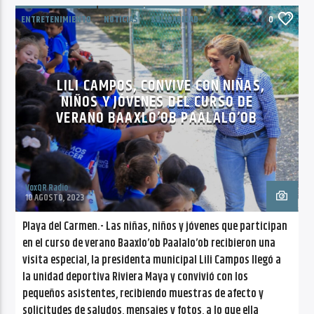
ENTRETENIMIENTO
NOTICIAS
SOLIDARIDAD
0
LILI CAMPOS, CONVIVE CON NIÑAS,
NIÑOS Y JÓVENES DEL CURSO DE
VERANO BAAXLO’OB PAALALO’OB
VoxQR Radio
10 AGOSTO, 2023
Playa del Carmen.- Las niñas, niños y jóvenes que participan
en el curso de verano Baaxlo’ob Paalalo’ob recibieron una
visita especial, la presidenta municipal Lili Campos llegó a
la unidad deportiva Riviera Maya y convivió con los
pequeños asistentes, recibiendo muestras de afecto y
solicitudes de saludos, mensajes y fotos, a lo que ella