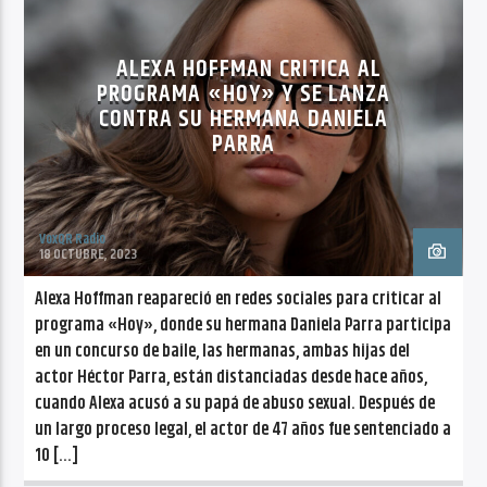
CANCIÓN ACTUAL
TENDENCIAS
NO TITLES AVAILABLE
ALEXA HOFFMAN CRITICA AL
PROGRAMA «HOY» Y SE LANZA
CONTRA SU HERMANA DANIELA
PARRA
Radio VoxQR
VoxQR Radio
18 OCTUBRE, 2023
Alexa Hoffman reapareció en redes sociales para criticar al
programa «Hoy», donde su hermana Daniela Parra participa
en un concurso de baile, las hermanas, ambas hijas del
actor Héctor Parra, están distanciadas desde hace años,
cuando Alexa acusó a su papá de abuso sexual. Después de
un largo proceso legal, el actor de 47 años fue sentenciado a
10 […]