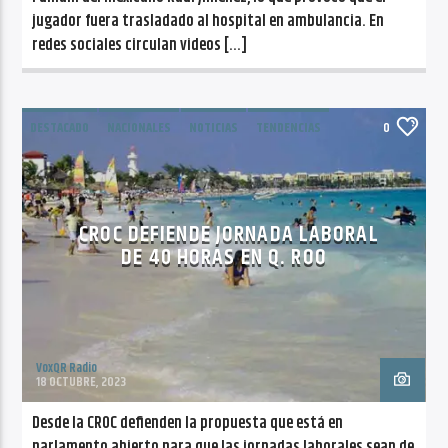
jugador fuera trasladado al hospital en ambulancia. En
redes sociales circulan videos […]
DESTACADO
NACIONALES
NOTICIAS
TENDENCIAS
0
TURISMO
CROC DEFIENDE JORNADA LABORAL
DE 40 HORAS EN Q. ROO
VoxQR Radio
18 OCTUBRE, 2023
Desde la CROC defienden la propuesta que está en
parlamento abierto para que las jornadas laborales sean de