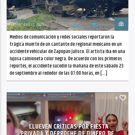
VoxQR Radio
24 SEPTIEMBRE, 2023
Medios de comunicación y redes sociales reportaron la
trágica muerte de un cantante de regional mexicano en un
accidente vehicular de Zapopan Jalisco. El artista iba en una
lujosa camioneta color negra. De acuerdo con los primeros
reportes, el accidente sucedió la mañana de este sábado 23
de septiembre al rededor de las 07:00 horas, en […]
DESTACADO
ENTRETENIMIENTO
NOTICIAS
0
LLUEVEN CRÍTICAS POR FIESTA
PRIVADA Y DERROCHE DE DINERO DE