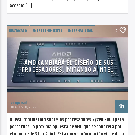
accedió […]
DESTACADO
ENTRETENIMIENTO
INTERNACIONAL
0
NOTICIAS
TECNOLOGIA
TENDENCIAS
AMD CAMBIARÁ EL DISEÑO DE SUS
PROCESADORES, IMITANDO A INTEL
VoxQR Radio
10 AGOSTO, 2023
Nueva información sobre los procesadores Ryzen 8000 para
portátiles, la próxima apuesta de AMD que se conocerá por
el nombre de Strix Point. Esta nueva información viene de la