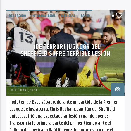
DESTACADO
INTERNACIONAL
NOTICIAS
SALUD
0
TENDENCIAS
¡DE TERROR! JUGADOR DEL
SHEFFIELD SUFRE TERRIBLE LESIÓN
VoxQR Radio
18 OCTUBRE, 2023
Inglaterra.- Este sábado, durante un partido de la Premier
League de Inglaterra, Chris Basham, capitán del Sheffield
United, sufrió una espectacular lesión cuando apenas
transcurría la primera parte del primer tiempo ante el
Fulham del mexicano Raúl Jiménez, lo que provocó que el