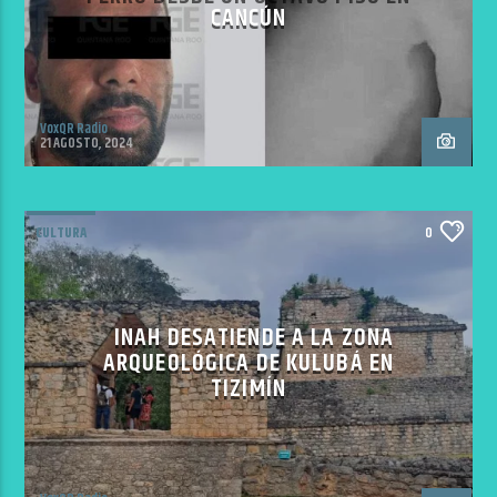
CANCÚN
VoxQR Radio
21 AGOSTO, 2024
CULTURA
0
INAH DESATIENDE A LA ZONA
ARQUEOLÓGICA DE KULUBÁ EN
TIZIMÍN