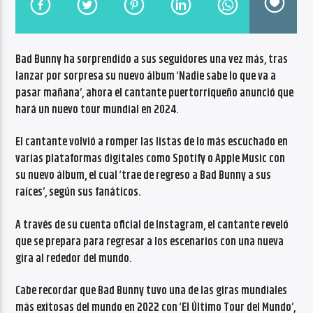
CANCIÓN ACTUAL
NO TITLES AVAILABLE
Bad Bunny ha sorprendido a sus seguidores una vez más, tras
lanzar por sorpresa su nuevo álbum ‘Nadie sabe lo que va a
pasar mañana’, ahora el cantante puertorriqueño anunció que
hará un nuevo tour mundial en 2024.
El cantante volvió a romper las listas de lo más escuchado en
Radio VoxQR
varias plataformas digitales como Spotify o Apple Music con
su nuevo álbum, el cual ‘trae de regreso a Bad Bunny a sus
raíces’, según sus fanáticos.
A través de su cuenta oficial de Instagram, el cantante reveló
que se prepara para regresar a los escenarios con una nueva
gira al rededor del mundo.
Cabe recordar que Bad Bunny tuvo una de las giras mundiales
más exitosas del mundo en 2022 con ‘El Último Tour del Mundo’,