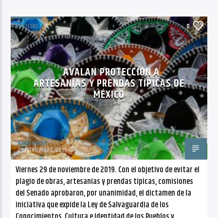
NOTICIAS
0
AVALAN PROTECCIÓN A
ARTESANÍAS Y PRENDAS TÍPICAS DE
MÉXICO
Radio VoxQR
29 NOVIEMBRE, 2019
Viernes 29 de noviembre de 2019. Con el objetivo de evitar el
plagio de obras, artesanías y prendas típicas, comisiones
del Senado aprobaron, por unanimidad, el dictamen de la
iniciativa que expide la Ley de Salvaguardia de los
Conocimientos, Cultura e Identidad de los Pueblos y