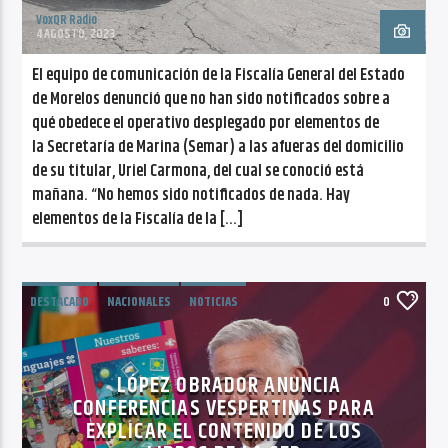
VoxQR Radio
4 AGOSTO, 2023
El equipo de comunicación de la Fiscalía General del Estado
de Morelos denunció que no han sido notificados sobre a
qué obedece el operativo desplegado por elementos de
la Secretaría de Marina (Semar) a las afueras del domicilio
de su titular, Uriel Carmona, del cual se conoció está
mañana. “No hemos sido notificados de nada. Hay
elementos de la Fiscalía de la […]
DESTACADO
NACIONALES
NOTICIAS
0
LÓPEZ OBRADOR ANUNCIA
CONFERENCIAS VESPERTINAS PARA
EXPLICAR EL CONTENIDO DE LOS