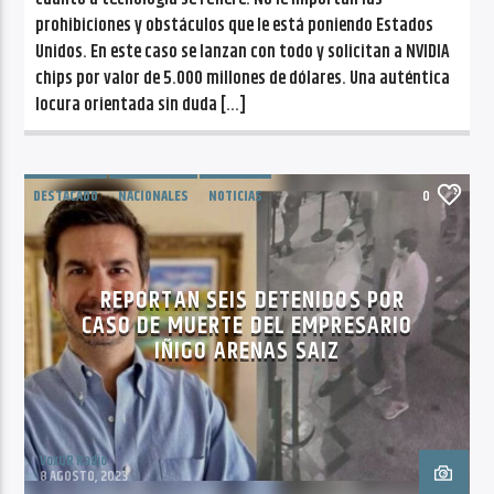
prohibiciones y obstáculos que le está poniendo Estados
Unidos. En este caso se lanzan con todo y solicitan a NVIDIA
chips por valor de 5.000 millones de dólares. Una auténtica
locura orientada sin duda […]
DESTACADO
NACIONALES
NOTICIAS
0
REPORTAN SEIS DETENIDOS POR
CASO DE MUERTE DEL EMPRESARIO
IÑIGO ARENAS SAIZ
VoxQR Radio
8 AGOSTO, 2023