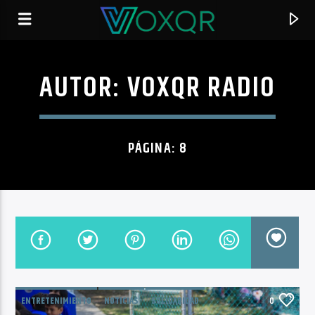
AUTOR:
VOXQR RADIO
RADIO VOXQR
VOXQR
PÁGINA: 8
ENTRETENIMIENTO
NOTICIAS
SOLIDARIDAD
0