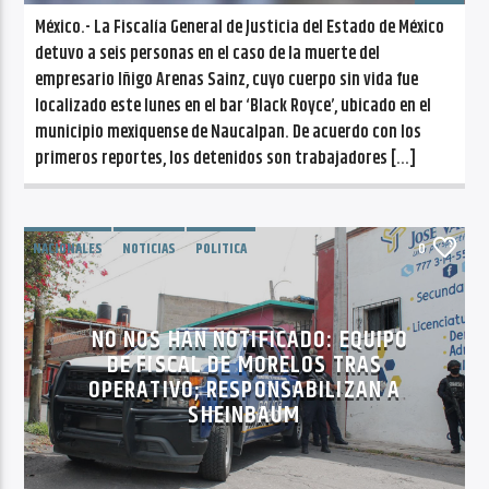
México.- La Fiscalía General de Justicia del Estado de México
detuvo a seis personas en el caso de la muerte del
empresario Iñigo Arenas Sainz, cuyo cuerpo sin vida fue
localizado este lunes en el bar ‘Black Royce’, ubicado en el
municipio mexiquense de Naucalpan. De acuerdo con los
primeros reportes, los detenidos son trabajadores […]
NACIONALES
NOTICIAS
POLITICA
0
NO NOS HAN NOTIFICADO: EQUIPO
DE FISCAL DE MORELOS TRAS
OPERATIVO; RESPONSABILIZAN A
SHEINBAUM