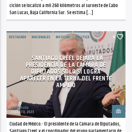
ciclón se localizó a mil 260 kilómetros al suroeste de Cabo
San Lucas, Baja California Sur. Se estima […]
DESTACADO
NACIONALES
NOTICIAS
POLITICA
0
SANTIAGO CREEL DEJARÁ LA
PRESIDENCIA DE LA CÁMARA DE
DIPUTADOS SOLO SI LOGRA
APARECER EN LA TERNA DEL FRENTE
AMPLIO
VoxQR Radio
3 AGOSTO, 2023
Ciudad de México.- El presidente de la Cámara de Diputados,
Santiago Creel, y el coordinador del grupo parlamentario de