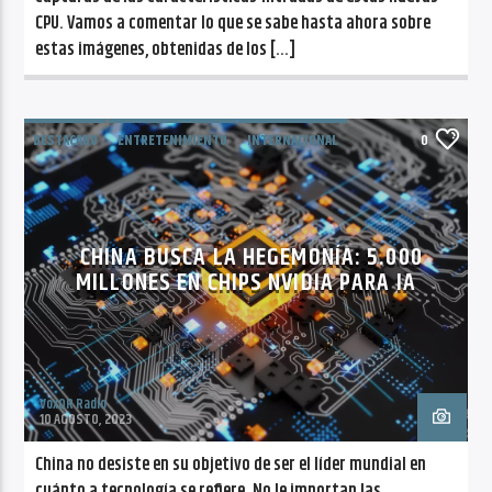
CPU. Vamos a comentar lo que se sabe hasta ahora sobre
estas imágenes, obtenidas de los […]
DESTACADO
ENTRETENIMIENTO
INTERNACIONAL
0
TECNOLOGIA
CHINA BUSCA LA HEGEMONÍA: 5.000
MILLONES EN CHIPS NVIDIA PARA IA
VoxQR Radio
10 AGOSTO, 2023
China no desiste en su objetivo de ser el líder mundial en
cuánto a tecnología se refiere. No le importan las