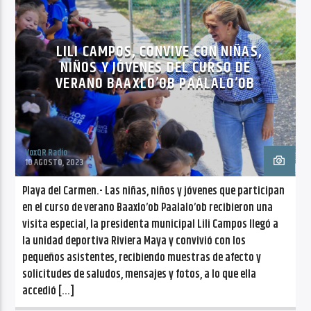
CANCIÓN ACTUAL
NO TITLES AVAILABLE
LILI CAMPOS, CONVIVE CON NIÑAS,
NIÑOS Y JÓVENES DEL CURSO DE
VERANO BAAXLO’OB PAALALO’OB
Radio VoxQR
VoxQR Radio
10 AGOSTO, 2023
Playa del Carmen.- Las niñas, niños y jóvenes que participan
en el curso de verano Baaxlo’ob Paalalo’ob recibieron una
visita especial, la presidenta municipal Lili Campos llegó a
la unidad deportiva Riviera Maya y convivió con los
pequeños asistentes, recibiendo muestras de afecto y
solicitudes de saludos, mensajes y fotos, a lo que ella
accedió […]