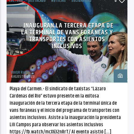
CULTURA
DESTACADO
NOTICIAS
SOLIDARIDAD
0
INAUGURAN LA TERCERA ETAPA DE
LA TERMINAL DE VANS FORÁNEAS Y
TRANSPORTES CON ASIENTOS
INCLUSIVOS
VoxQR Radio
4 AGOSTO, 2023
Playa del Carmen.- El sindicato de taxistas “Lázaro
Cárdenas del Río” estuvo presente en la exitosa
inauguración de la tercera etapa de la terminal única de
vans foráneas y el inicio del programa de transportes con
asientos inclusivos. Asiste a la inauguración la presidenta
Lili Campos para observar los asientos inclusivos
https://fb.watch/mcX632nRrT/ Al evento asistió […]