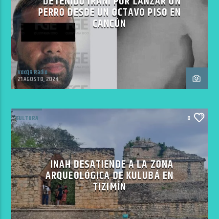
DETENIDO IRANÍ POR LANZAR UN
PERRO DESDE UN OCTAVO PISO EN
CANCÚN
VoxQR Radio
21 AGOSTO, 2024
CULTURA
0
INAH DESATIENDE A LA ZONA
ARQUEOLÓGICA DE KULUBÁ EN
TIZIMÍN