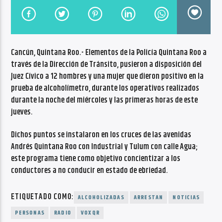
CANCIÓN ACTUAL
NO TITLES AVAILABLE
Cancún, Quintana Roo.- Elementos de la Policía Quintana Roo a
través de la Dirección de Tránsito, pusieron a disposición del
Juez Cívico a 12 hombres y una mujer que dieron positivo en la
prueba de alcoholímetro, durante los operativos realizados
durante la noche del miércoles y las primeras horas de este
Radio VoxQR
jueves.
Dichos puntos se instalaron en los cruces de las avenidas
Andrés Quintana Roo con Industrial y Tulum con calle Agua;
este programa tiene como objetivo concientizar a los
conductores a no conducir en estado de ebriedad.
ETIQUETADO COMO:
ALCOHOLIZADAS
ARRESTAN
NOTICIAS
PERSONAS
RADIO
VOXQR