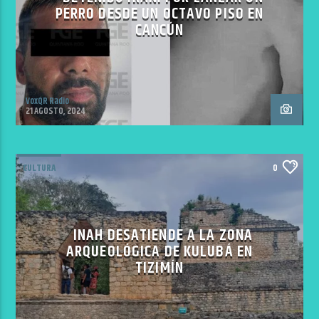
PERRO DESDE UN OCTAVO PISO EN
CANCÚN
VoxQR Radio
21 AGOSTO, 2024
CULTURA
0
INAH DESATIENDE A LA ZONA
ARQUEOLÓGICA DE KULUBÁ EN
TIZIMÍN