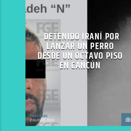
DETENIDO IRANÍ POR
LANZAR UN PERRO
DESDE UN OCTAVO PISO
EN CANCÚN
VoxQR Radio
21 AGOSTO, 2024