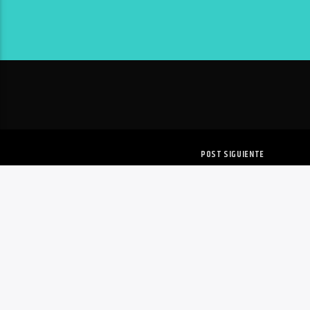
POST SIGUIENTE
CREAN PRIMERA INYE
ANTICONCEPTIVA PARA 