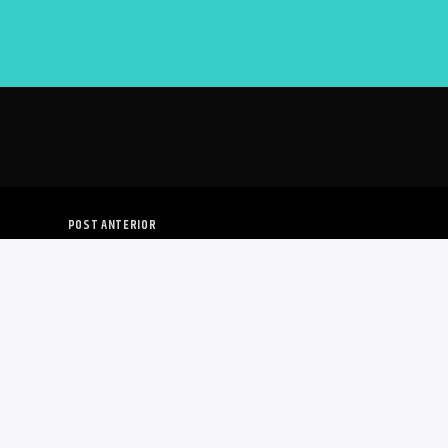
POST ANTERIOR
 QUÉ ES LA GLOBOFLEXIA?