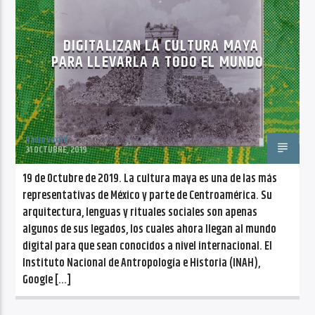
CANCIÓN ACTUAL
NO TITLES AVAILABLE
DIGITALIZAN LA CULTURA MAYA
PARA LLEVARLA A TODO EL MUNDO
Radio VoxQR
Radio VoxQR
31 OCTUBRE, 2019
19 de Octubre de 2019. La cultura maya es una de las más
representativas de México y parte de Centroamérica. Su
arquitectura, lenguas y rituales sociales son apenas
algunos de sus legados, los cuales ahora llegan al mundo
digital para que sean conocidos a nivel internacional. El
Instituto Nacional de Antropología e Historia (INAH),
Google […]