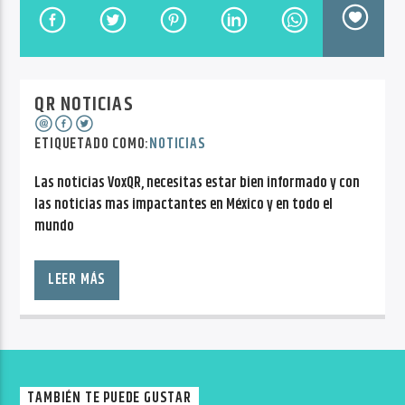
CANCIÓN ACTUAL
NO TITLES AVAILABLE
QR NOTICIAS
ETIQUETADO COMO:
NOTICIAS
Las noticias VoxQR, necesitas estar bien informado y con
Radio VoxQR
las noticias mas impactantes en México y en todo el
mundo
Las noticias VoxQR, necesitas estar bien informado y con
las noticias mas impactantes en México y en todo el
LEER MÁS
mundo, un trabajo a detalle de la información y con toda
la verdad de los hechos, en colaboración de todo un
equipo de comunicadores de diferentes puntos en el globo
terráqueo.
TAMBIÉN TE PUEDE GUSTAR