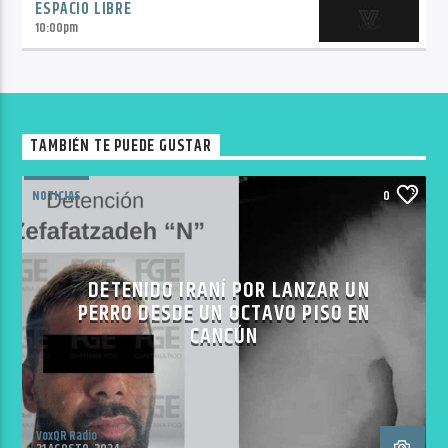
ESPACIO LIBRE
10:00
pm
TAMBIÉN TE PUEDE GUSTAR
NOTICIAS
0
DETENIDO IRANÍ POR LANZAR UN
PERRO DESDE UN OCTAVO PISO EN
CANCÚN
VoxQR Radio